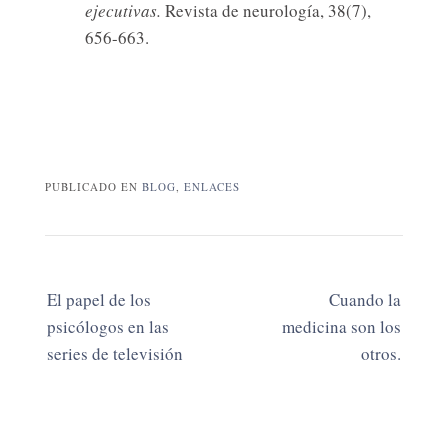
ejecutivas.
Revista de neurología, 38(7),
656-663.
PUBLICADO EN
BLOG
,
ENLACES
Navegación
El papel de los
Cuando la
de
psicólogos en las
medicina son los
las
series de televisión
otros.
entradas