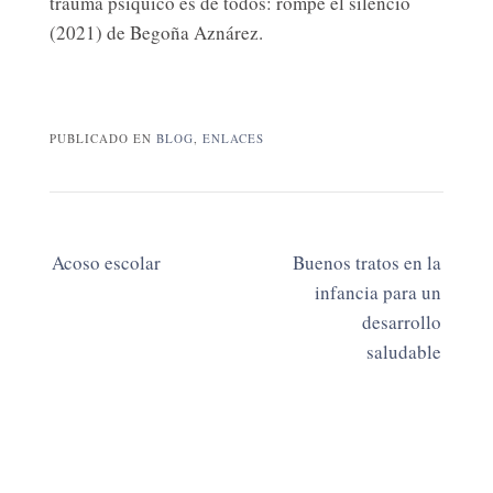
trauma psíquico es de todos: rompe el silencio
(2021) de Begoña Aznárez.
PUBLICADO EN
BLOG
,
ENLACES
Navegación
Acoso escolar
Buenos tratos en la
de
infancia para un
las
desarrollo
entradas
saludable