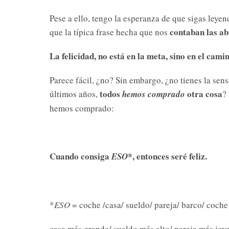
Pese a ello, tengo la esperanza de que sigas leye
contaban las ab
que la típica frase hecha que nos
La felicidad, no está en la meta, sino en el camin
Parece fácil, ¿no?
Sin embargo, ¿no tienes la sens
todos
otra cosa
últimos años,
hemos comprado
?
hemos comprado:
Cuando consiga
*, entonces seré feliz.
ESO
*
ESO
= coche /casa/ sueldo/ pareja/ barco/ coch
casa más grande/ sueldo más alto/ pareja más jo